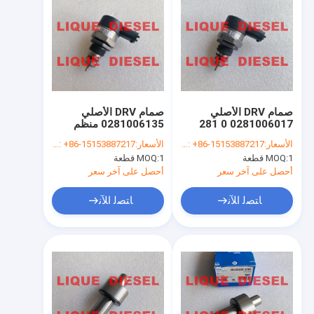
صمام DRV الأصلي
صمام DRV الأصلي
0281006017 0 281
0281006135 منظم
006 017 281006017
الضغط DRV 0 281 006
الأسعار:
whatsapp/wechat: +86-15153887217
الأسعار:
whatsapp/wechat: +86-15153887217
135
CR/DRV-USK/30S
1 قطعة
MOQ:
1 قطعة
MOQ:
أحصل على آخر سعر
أحصل على آخر سعر
ﺎﺘﺼﻟ ﺍﻶﻧ
ﺎﺘﺼﻟ ﺍﻶﻧ
منزل
المنتجات
حول بنا