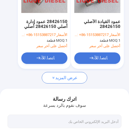
جولة في المعمل
ضبط الجودة
عمود القيادة الأصلي
28426150 عمود إدارة
28426150
أصلي 28426150 أصلي
اتصل بنا
وجديد
الأسعار:
whatsapp/wechat: +86-15153887217
الأسعار:
whatsapp/wechat: +86-15153887217
1 قطعة
MOQ:
1 قطعة
MOQ:
طلب اقتباس
أحصل على آخر سعر
أحصل على آخر سعر
ﺎﺘﺼﻟ ﺍﻶﻧ
ﺎﺘﺼﻟ ﺍﻶﻧ
حاقن الوقود بوش
عرض المزيد
دلفي حاقن الوقود
حاقن الوقود دينسو
اترك رسالة
سوف نقوم بالرد بسرعة
حاقن الوقود من Cat
حاقن آخر