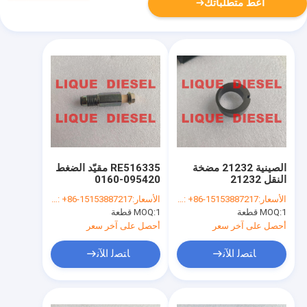
أعط متطلباتك
الصينية 21232 مضخة
RE516335 مقيّد الضغط
النقل 21232
095420-0160
0954200160 095420
الأسعار:
whatsapp/wechat: +86-15153887217
الأسعار:
whatsapp/wechat: +86-15153887217
0160 صمام 0160
1 قطعة
MOQ:
1 قطعة
MOQ:
أحصل على آخر سعر
أحصل على آخر سعر
ﺎﺘﺼﻟ ﺍﻶﻧ
ﺎﺘﺼﻟ ﺍﻶﻧ