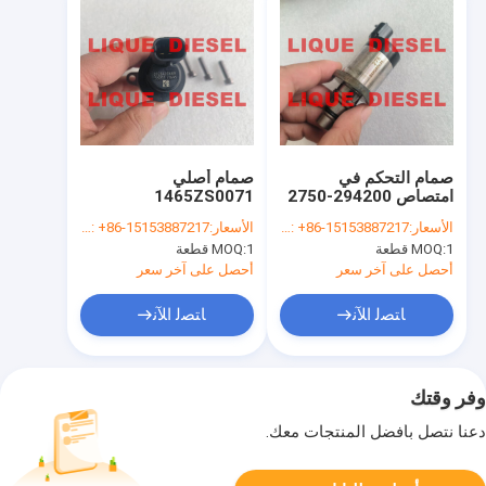
صمام التحكم في
صمام أصلي
امتصاص 294200-2750
1465ZS0071
0928400689 1 465
2942002750 294200-
الأسعار:
whatsapp/wechat: +86-15153887217
الأسعار:
whatsapp/wechat: +86-15153887217
ZS0 071 0 928 400
4750 2942004750
1 قطعة
MOQ:
1 قطعة
MOQ:
صمام SCV
689 928400689
أحصل على آخر سعر
أحصل على آخر سعر
ﺎﺘﺼﻟ ﺍﻶﻧ
ﺎﺘﺼﻟ ﺍﻶﻧ
وفر وقتك
دعنا نتصل بأفضل المنتجات معك.