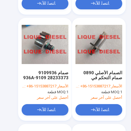
ﺎﺘﺼﻟ ﺍﻶﻧ
ﺎﺘﺼﻟ ﺍﻶﻧ
الصمام الأصلي 0890
صمام 9109936
صمام التحكم في
28233373 9109-936A
امتصاص 294200-0890
9109-936 9109936A
الأسعار:
whatsapp/wechat: +86-15153887217
الأسعار:
whatsapp/wechat: +86-15153887217
صمام SCV 294200-
9307Z532B
1 قطعة
MOQ:
1 قطعة
MOQ:
0890 2942000890
9307Z519B مدخل
صمام القياس
أحصل على آخر سعر
أحصل على آخر سعر
ﺎﺘﺼﻟ ﺍﻶﻧ
ﺎﺘﺼﻟ ﺍﻶﻧ