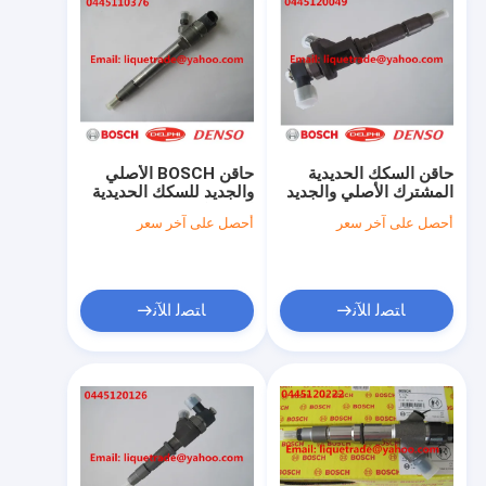
حاقن السكك الحديدية
حاقن BOSCH الأصلي
المشترك الأصلي والجديد
والجديد للسكك الحديدية
من بوش 0445120049
المشتركة 0445110376
أحصل على آخر سعر
أحصل على آخر سعر
لميتسوبيشي ME223750
لـ ISF2.8 5258744
ME223002
ﺎﺘﺼﻟ ﺍﻶﻧ
ﺎﺘﺼﻟ ﺍﻶﻧ
منزل
المنتجات
حول بنا