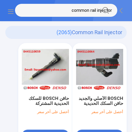
(2065)
Common Rail Injector
BOSCH الأصلي والجديد
حاقن BOSCH للسكك
حاقن السكك الحديدية
الحديدية المشتركة
المشتركة 0445110101
0445110059/044511059
أحصل على آخر سعر
أحصل على آخر سعر
، 0445110064 لشركة
كرايسلر 05066820AA /
هيونداي 33800-27000
VMI 15062036F