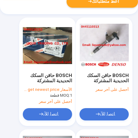
أعط متطلباتك
BOSCH حاقن السكك
BOSCH حاقن السكك
الحديدية المشتركة
الحديدية المشتركة
0445120292/0445120292
0445110313 ،
أحصل على آخر سعر
الأسعار:
Please contact us to get newest price.
0445110445 ،
لـ YUCHAI J6A00-
1 قطعة
MOQ:
0445110446 لـ FOTON
1112100-A38
4JB1
أحصل على آخر سعر
ﺎﺘﺼﻟ ﺍﻶﻧ
ﺎﺘﺼﻟ ﺍﻶﻧ