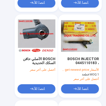
ﺎﺘﺼﻟ ﺍﻶﻧ
ﺎﺘﺼﻟ ﺍﻶﻧ
BOSCH INJECTOR
BOSCH الأصلي حاقن
0445110183 ،
السكك الحديدية
0445110183 حاقن
المشتركة 0445110190
الأسعار:
Please contact us to get newest price.
أحصل على آخر سعر
السكك الحديدية
0445110189 لمرسيدس
1 قطعة
MOQ:
المشتركة الأصلي والجديد
بنز A6110701487
A6110701687
0445110183 ،
أحصل على آخر سعر
0445110183
ﺎﺘﺼﻟ ﺍﻶﻧ
ﺎﺘﺼﻟ ﺍﻶﻧ