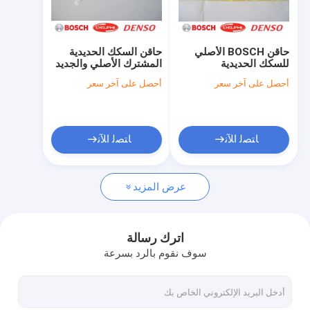
جولة في المعمل
ضبط الجودة
حاقن BOSCH الأصلي
حاقن السكك الحديدية
للسكك الحديدية
المشترك الأصلي والجديد
اتصل بنا
0445120222 لـ W
من بوش 0445120126 لـ
أحصل على آخر سعر
أحصل على آخر سعر
KOBELCO SK130-8
EICHAI
SK140-8
612600080618
طلب اقتباس
ﺎﺘﺼﻟ ﺍﻶﻧ
ﺎﺘﺼﻟ ﺍﻶﻧ
حاقن الوقود بوش
عرض المزيد
دلفي حاقن الوقود
حاقن الوقود دينسو
اترك رسالة
سوف نقوم بالرد بسرعة
حاقن الوقود من Cat
حاقن آخر