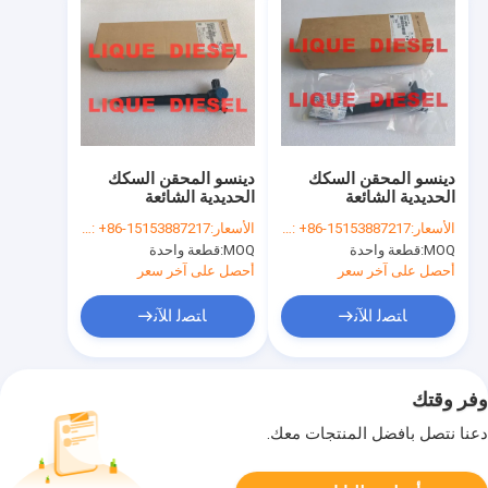
دينسو المحقن السكك
دينسو المحقن السكك
الحديدية الشائعة
الحديدية الشائعة
295700-0290 33800-
295700-0290 33800-
الأسعار:
WhatsApp/WeChat: +86-15153887217
الأسعار:
WhatsApp/WeChat: +86-15153887217
4A950 2957000290
4A950 2957000290
MOQ:
قطعة واحدة
MOQ:
قطعة واحدة
338004A950 لـ
338004A950 لـ
Hyundai D4CB VGT
HYUNDAI D4CB VGT
أحصل على آخر سعر
أحصل على آخر سعر
Euro 6
Euro 6 DENSO 0290
ﺎﺘﺼﻟ ﺍﻶﻧ
ﺎﺘﺼﻟ ﺍﻶﻧ
وفر وقتك
دعنا نتصل بأفضل المنتجات معك.