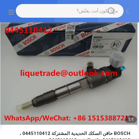
1
/
1
BOSCH حاقن السكك الحديدية المشتركة 0445110412 ،