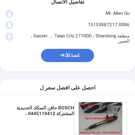
تفاصيل الاتصال
Mr. Allen Qu
0086 15153887217
منطقة Gaoxin ， Taian City 271000 ، Shandong ،
الصين
ﺎﺘﺼﻟ ﺍﻶﻧ
احصل على افضل سعر ل
BOSCH حاقن السكك الحديدية
المشتركة 0445110412 ،
0445110412 حاقن الوقود
0445110412