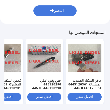
استمر
المنتجات الموصى بها
حاقن السكك الحديدية
حقن وقود أصلي
مُحقن السكة الح
المشتركة 0445120361
445120290
المشتركة
0445120290 0 445
445120361 0 445
120 290 L4700-
120 361 5801479314
1112100A-A38
231 لـ 45969
افضل سعر
افضل سعر
افضل سع
3976372 5263262
L47001112100AA38
L4700-A-A38