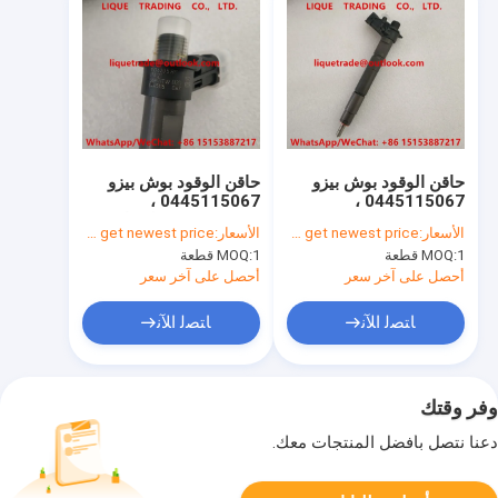
حاقن الوقود بوش بيزو
حاقن الوقود بوش بيزو
0445115067 ،
0445115067 ،
0445115049 ،
0445115049 لسيارة
الأسعار:
Please contact us to get newest price.
الأسعار:
Please contact us to get newest price.
0445115067 ، 0445
جيب ، دودج
1 قطعة
MOQ:
1 قطعة
MOQ:
68042029AA ، VM
115049 ، 68042029AA
، VM 15062058F ،
15062058F ، كرايسلر
أحصل على آخر سعر
أحصل على آخر سعر
68042029AA
68042029AA
ﺎﺘﺼﻟ ﺍﻶﻧ
ﺎﺘﺼﻟ ﺍﻶﻧ
وفر وقتك
دعنا نتصل بأفضل المنتجات معك.