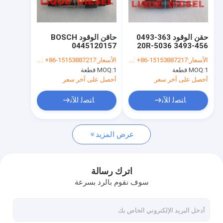
جولة في المعمل
ضبط الجودة
حقن الوقود 363-0493
حاقن الوقود BOSCH
0445120157
456-3493 20R-5036
اتصل بنا
حقن السكك الحديدية
0445120157
الأسعار:
WhatsApp/WeChat: +86-15153887217
الأسعار:
WhatsApp/WeChat: +86-15153887217
الشائعة 3630493
0445120157 لـ SAIC-
1 قطعة
MOQ:
1 قطعة
MOQ:
IVECO HONGYAN
4563493 20R5036
طلب اقتباس
504255185 ، FIAT
أحصل على آخر سعر
أحصل على آخر سعر
504255185
ﺎﺘﺼﻟ ﺍﻶﻧ
ﺎﺘﺼﻟ ﺍﻶﻧ
حاقن الوقود بوش
عرض المزيد
دلفي حاقن الوقود
حاقن الوقود دينسو
اترك رسالة
سوف نقوم بالرد بسرعة
حاقن الوقود من Cat
حاقن آخر