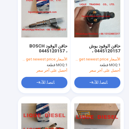
حاقن الوقود بوش
حاقن الوقود BOSCH
0445120157 ،
0445120157 ،
0445120157 ،
0445120157 ،
الأسعار:
Please contact us to get newest price.
الأسعار:
Please contact us to get newest price.
0445120157 ،
0445120157 لـ SAIC-
1 قطعة
MOQ:
1 قطعة
MOQ:
IVECO HONGYAN
504255185 ،
504255185 ، FIAT
504255185
أحصل على آخر سعر
أحصل على آخر سعر
504255185
ﺎﺘﺼﻟ ﺍﻶﻧ
ﺎﺘﺼﻟ ﺍﻶﻧ
منزل
المنتجات
حول بنا