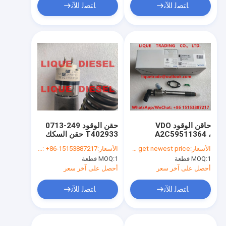
ﺎﺘﺼﻟ ﺍﻶﻧ
ﺎﺘﺼﻟ ﺍﻶﻧ
حاقن الوقود VDO
حقن الوقود 249-0713
A2C59511364 ،
T402933 حقن السكك
5WS40249 لفورد
الحديدية العادية
الأسعار:
Please contact us to get newest price.
الأسعار:
WhatsApp/WeChat: +86-15153887217
2490713 402933
4H2Q-9K546-AF ،
1 قطعة
MOQ:
1 قطعة
MOQ:
LAND ROVER
LR006495
أحصل على آخر سعر
أحصل على آخر سعر
ﺎﺘﺼﻟ ﺍﻶﻧ
ﺎﺘﺼﻟ ﺍﻶﻧ