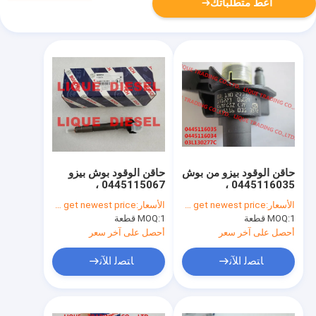
أعط متطلباتك
حاقن الوقود بيزو من بوش
حاقن الوقود بوش بيزو
0445115067 ،
0445116035 ،
0445115049 ،
0445116034 ، 0445
الأسعار:
Please contact us to get newest price.
الأسعار:
Please contact us to get newest price.
0445115067 ، 0445
116035 ، 0445
1 قطعة
MOQ:
1 قطعة
MOQ:
116034 لشركة فولكس
115049 ، 68042029AA
فاجن 03L130277C
، VM 15062058F ،
أحصل على آخر سعر
أحصل على آخر سعر
68042029AA
ﺎﺘﺼﻟ ﺍﻶﻧ
ﺎﺘﺼﻟ ﺍﻶﻧ