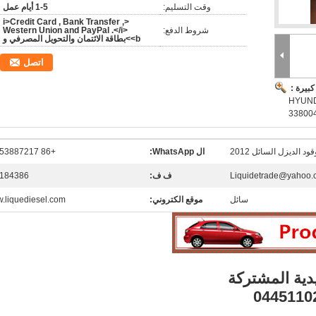
وقت التسليم:
1-5 أيام عمل
<i>Credit Card , Bank Transfer ,
شروط الدفع:
Western Union and PayPal .</i>
<b>بطاقة الائتمان والتحويل المصرفي و
اتصل
بيرة :
HYUNDAI 338 ،
33800
قود الديزل السائل 2012
ال WhatsApp:
+86 15153887217
Liquidetrade@yahoo.
ف ف:
184386
سائل
موقع الكتروني:
.liquediesel.com
دية المشتركة