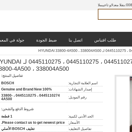
00
المبيعات والدعم الفنى:
طلب اقتباس
اتصل بنا
ضبط الجودة
جولة في المع
حاقن بوش 0445110274 ، 0445110274 ، 0445110275 ، 0445110275
3800-4A500 ، 338004A500
تفاصيل المنتج:
اسم العلامة التجارية:
BOSCH
إصدار الشهادات:
100% Genuine and Brand New
0445110274 ، 0445110275 ، 33800-
رقم الموديل:
4A500
شروط الدفع والشحن:
الحد الأدنى لكمية:
1 قطعة
الأسعار:
Please contact us to get newest price.
تفاصيل التغليف:
تغليف BOSCH الأصلي