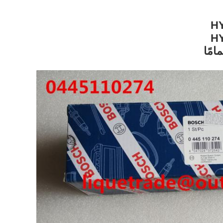
HY
HY