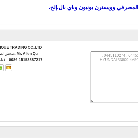
 المصرفي وويسترن يونيون وباي بال.إلخ.
IQUE TRADING CO.,LTD.
Mr. Allen Qu
اتصل شخص
0086-15153887217
الهاتف 