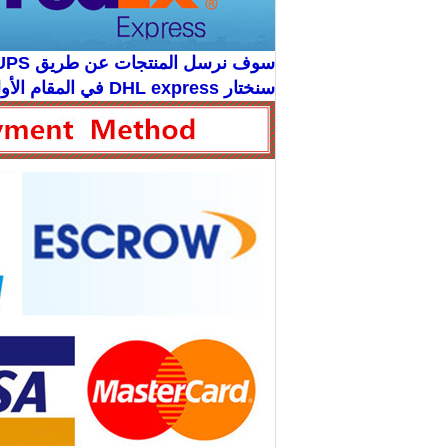
سوف نرسل المنتجات عن طريق DHL ، EMS ، FEDEX ، UPS ، البريد الجوي ، إلخ.
سنختار DHL express في المقام الأول ، لأنها أسرع وأكثر أمانًا.