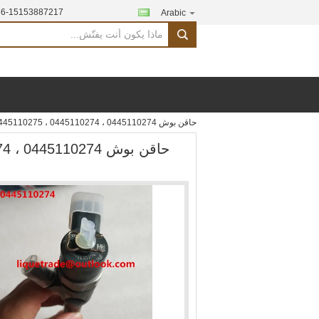
86-15153887217
Arabic
search
حاقن بوش 0445110274 ، 0445110274 ، 0445110275 ، 0445110275 لـ HYUNDAI 33800-4A500 ، 338004A500