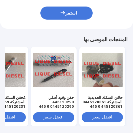
استمر
المنتجات الموصى بها
حاقن السكك الحديدية
حقن وقود أصلي
مُحقن السكة الح
المشتركة 0445120361
445120290
المشتركة
0445120290 0 445
445120361 0 445
120 290 L4700-
120 361 5801479314
1112100A-A38
231 لـ 45969
افضل سعر
افضل سعر
افضل سع
3976372 5263262
L47001112100AA38
L4700-A-A38