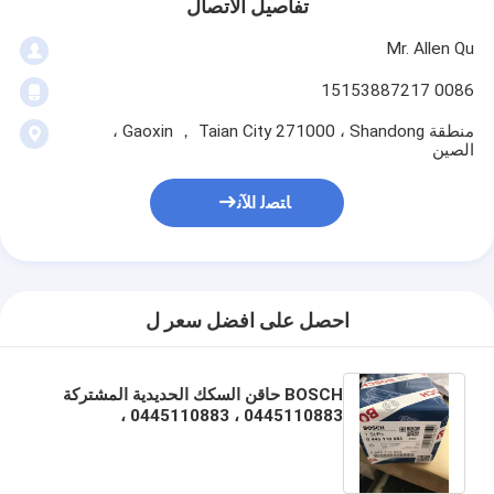
تفاصيل الاتصال
Mr. Allen Qu
0086 15153887217
منطقة Gaoxin ， Taian City 271000 ، Shandong ،
الصين
ﺎﺘﺼﻟ ﺍﻶﻧ
احصل على افضل سعر ل
BOSCH حاقن السكك الحديدية المشتركة
0445110883 ، 0445110883 ،
0445110883 لـ 16600 MA70B /
16600MA70B / 16600-MA70B