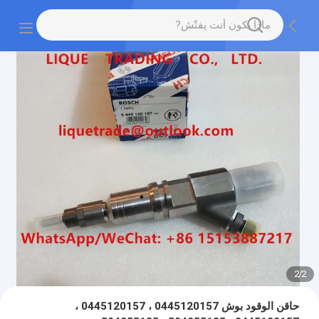
2
/
2
حاقن الوقود بوش 0445120157 ، 0445120157 ،