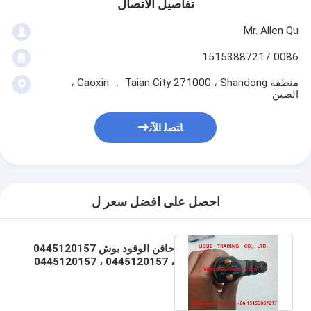
تفاصيل الاتصال
Mr. Allen Qu
0086 15153887217
منطقة Gaoxin ， Taian City 271000 ، Shandong ،
الصين
ﺎﺘﺼﻟ ﺍﻶﻧ
احصل على افضل سعر ل
حاقن الوقود بوش 0445120157
، 0445120157 ، 0445120157
، 504255185 ، 504255185