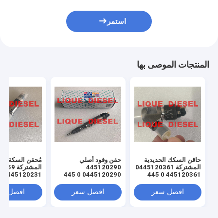
استمر
المنتجات الموصى بها
حاقن السكك الحديدية
حقن وقود أصلي
مُحقن السكة الح
المشتركة 0445120361
445120290
المشتركة
0445120290 0 445
445120361 0 445
120 290 L4700-
120 361 5801479314
1112100A-A38
231 لـ 45969
افضل سعر
افضل سعر
افضل سع
3976372 5263262
L47001112100AA38
L4700-A-A38