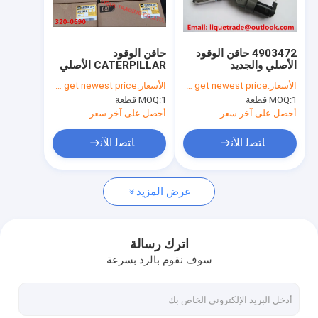
جولة في المعمل
ضبط الجودة
4903472 حاقن الوقود
حاقن الوقود
الأصلي والجديد
CATERPILLAR الأصلي
اتصل بنا
4903472 لـ CUMMINS
320-0690 / 3200690
الأسعار:
Please contact us to get newest price.
الأسعار:
Please contact us to get newest price.
QSM11
لمحرك C6.6
1 قطعة
MOQ:
1 قطعة
MOQ:
طلب اقتباس
أحصل على آخر سعر
أحصل على آخر سعر
ﺎﺘﺼﻟ ﺍﻶﻧ
ﺎﺘﺼﻟ ﺍﻶﻧ
حاقن الوقود بوش
عرض المزيد
دلفي حاقن الوقود
حاقن الوقود دينسو
اترك رسالة
سوف نقوم بالرد بسرعة
حاقن الوقود من Cat
حاقن آخر