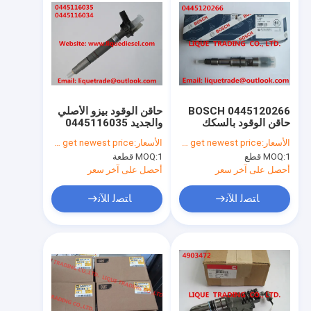
BOSCH 0445120266
حاقن الوقود بيزو الأصلي
حاقن الوقود بالسكك
والجديد 0445116035
الحديدية المشتركة
0445116034 لشركة
الأسعار:
Please contact us to get newest price.
الأسعار:
Please contact us to get newest price.
0445120266 لـ
فولكس فاجن
1 قطع
MOQ:
1 قطعة
MOQ:
03L130277C
WEICHAI
612630090012 ،
أحصل على آخر سعر
أحصل على آخر سعر
612640090001
ﺎﺘﺼﻟ ﺍﻶﻧ
ﺎﺘﺼﻟ ﺍﻶﻧ
منزل
المنتجات
حول بنا