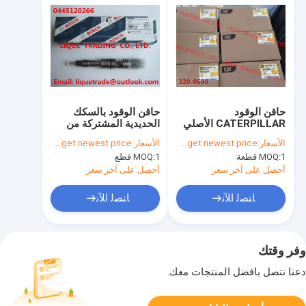
حاقن الوقود
حاقن الوقود بالسكك
CATERPILLAR الأصلي
الحديدية المشتركة من
320-0690 / 3200690
بوش 0445120266 لـ
الأسعار:
Please contact us to get newest price.
الأسعار:
Please contact us to get newest price.
لمحرك C6.6
WEICHAI
1 قطعة
MOQ:
1 قطع
MOQ:
612630090012 ،
612640090001
أحصل على آخر سعر
أحصل على آخر سعر
ﺎﺘﺼﻟ ﺍﻶﻧ
ﺎﺘﺼﻟ ﺍﻶﻧ
وفر وقتك
دعنا نتصل بأفضل المنتجات معك.