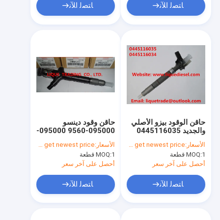
ﺎﺘﺼﻟ ﺍﻶﻧ
ﺎﺘﺼﻟ ﺍﻶﻧ
حاقن الوقود بيزو الأصلي
حاقن وقود دينسو
والجديد 0445116035
095000-9560 095000-
0445116034 لشركة
9560 لميتسوبيشي
الأسعار:
Please contact us to get newest price.
الأسعار:
Please contact us to get newest price.
فولكس فاجن
4D56 L200 عالية الطاقة
1 قطعة
MOQ:
1 قطعة
MOQ:
1465A257
03L130277C
أحصل على آخر سعر
أحصل على آخر سعر
ﺎﺘﺼﻟ ﺍﻶﻧ
ﺎﺘﺼﻟ ﺍﻶﻧ