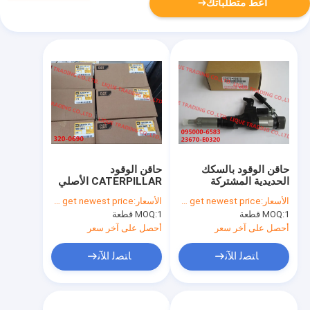
أعط متطلباتك
حاقن الوقود بالسكك
حاقن الوقود
الحديدية المشتركة
CATERPILLAR الأصلي
320-0690 / 3200690
095000-6580 ،
الأسعار:
Please contact us to get newest price.
الأسعار:
Please contact us to get newest price.
095000-6582 ،
لمحرك C6.6
1 قطعة
MOQ:
1 قطعة
MOQ:
095000-6581 ،
095000-6583 لـ HINO
أحصل على آخر سعر
أحصل على آخر سعر
J08E 330PS 23670-
E0320 ، 23910-1460
ﺎﺘﺼﻟ ﺍﻶﻧ
ﺎﺘﺼﻟ ﺍﻶﻧ