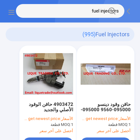
(995)
Fuel Injectors
حاقن وقود دينسو
4903472 حاقن الوقود
095000-9560 095000-
الأصلي والجديد
9560 لميتسوبيشي
4903472 لـ CUMMINS
الأسعار:
Please contact us to get newest price.
الأسعار:
Please contact us to get newest price.
4D56 L200 عالية الطاقة
QSM11
1 قطعة
MOQ:
1 قطعة
MOQ:
1465A257
أحصل على آخر سعر
أحصل على آخر سعر