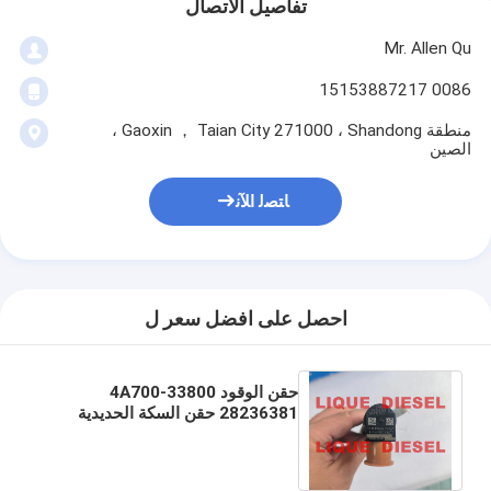
تفاصيل الاتصال
Mr. Allen Qu
0086 15153887217
منطقة Gaoxin ， Taian City 271000 ، Shandong ،
الصين
ﺎﺘﺼﻟ ﺍﻶﻧ
احصل على افضل سعر ل
حقن الوقود 33800-4A700
28236381 حقن السكة الحديدية
الشائعة 4A700 28236381 33800
4A700 338004A700