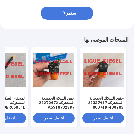
استمر
المنتجات الموصى بها
حقن السكك الحديدية
حقن السكة الحديدية
المحقن السكك ا
المشتركة 28337917
المشتركة 28272472
المشتركة
EJBR05001D
A6510702387
400903-00074D
1D 320/06623
6510702387
400903-00074C
320-06623
40090300074D
افضل سعر
افضل سعر
افضل سع
32006623
40090300074C