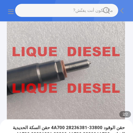
2
/
2
حقن الوقود 33800-4A700 28236381 حقن السكة الحديدية