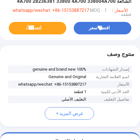
الشائعة 4A700 28236381 33800 4A700 338004A700
الأسعار：whatsapp/wechat: +86-15153887217
MOQ：1
قطعة
افضل سعر
ﺎﺘﺼﻟ ﺍﻶﻧ
منتوج وصف
إصدار الشهادات
100% genuine and brand new
اسم العلامة التجارية
Genuine and Original
الأسعار
whatsapp/wechat: +86-15153887217
الحد الأدنى لكمية
1 قطعة
تفاصيل التغليف
التغليف الأصلي
عرض المزيد