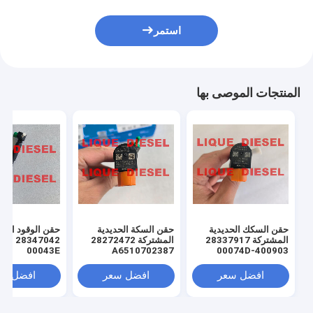
استمر
المنتجات الموصى بها
حقن السكك الحديدية
حقن السكة الحديدية
حقن الوقود الأص
المشتركة 28337917
المشتركة 28272472
00043E
A6510702387
400903-00074D
0090300043E
6510702387
400903-00074C
00903 00043E
40090300074D
افضل سعر
افضل سعر
افضل سع
40090300074C