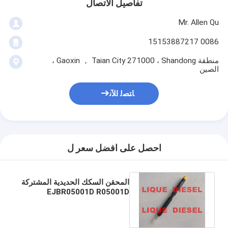
تفاصيل الاتصال
Mr. Allen Qu
0086 15153887217
منطقة Gaoxin ， Taian City 271000 ، Shandong ،
الصين
ﺎﺘﺼﻟ ﺍﻶﻧ
احصل على افضل سعر ل
المحقن السكك الحديدية المشتركة
EJBR05001D R05001D
320/06623 320-06623
32006623