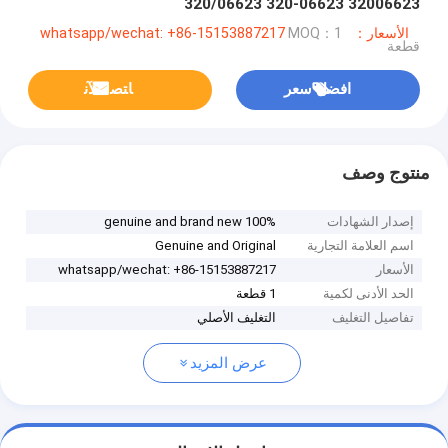
320/06623 320-06623 32006623
الأسعار：whatsapp/wechat: +86-15153887217
MOQ：1
قطعة
افضل سعر
ﺎﺘﺼﻟ ﺍﻶﻧ
منتوج وصف
إصدار الشهادات
100% genuine and brand new
اسم العلامة التجارية
Genuine and Original
الأسعار
whatsapp/wechat: +86-15153887217
الحد الأدنى لكمية
1 قطعة
تفاصيل التغليف
التغليف الأصلي
عرض المزيد